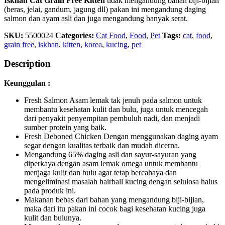
Iskhan Cat Grain Free Kitten
tidak mengandung bahan biji-bijian
(beras, jelai, gandum, jagung dll) pakan ini mengandung daging
salmon dan ayam asli dan juga mengandung banyak serat.
SKU:
5500024
Categories:
Cat Food
,
Food
,
Pet
Tags:
cat
,
food
,
grain free
,
iskhan
,
kitten
,
korea
,
kucing
,
pet
Description
Keunggulan :
Fresh Salmon Asam lemak tak jenuh pada salmon untuk
membantu kesehatan kulit dan bulu, juga untuk mencegah
dari penyakit penyempitan pembuluh nadi, dan menjadi
sumber protein yang baik.
Fresh Deboned Chicken Dengan menggunakan daging ayam
segar dengan kualitas terbaik dan mudah dicerna.
Mengandung 65% daging asli dan sayur-sayuran yang
diperkaya dengan asam lemak omega untuk membantu
menjaga kulit dan bulu agar tetap bercahaya dan
mengeliminasi masalah hairball kucing dengan selulosa halus
pada produk ini.
Makanan bebas dari bahan yang mengandung biji-bijian,
maka dari itu pakan ini cocok bagi kesehatan kucing juga
kulit dan bulunya.